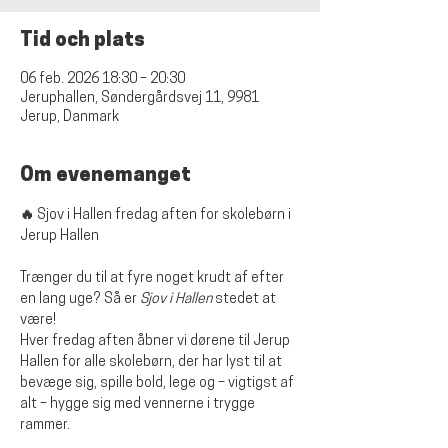
Tid och plats
06 feb. 2026 18:30 – 20:30
Jeruphallen, Søndergårdsvej 11, 9981
Jerup, Danmark
Om evenemanget
🔥 Sjov i Hallen fredag aften for skolebørn i 
Jerup Hallen
Trænger du til at fyre noget krudt af efter 
en lang uge? Så er 
Sjov i Hallen
 stedet at 
være!
Hver fredag aften åbner vi dørene til Jerup 
Hallen for alle skolebørn, der har lyst til at 
bevæge sig, spille bold, lege og – vigtigst af 
alt – hygge sig med vennerne i trygge 
rammer.