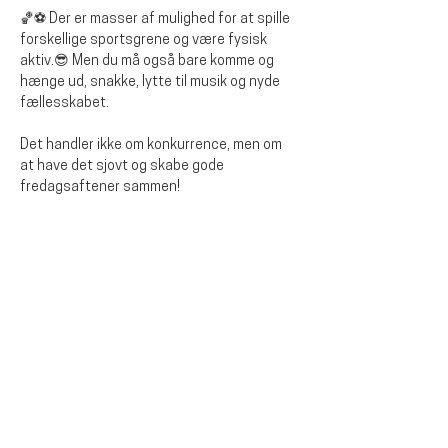
🏀⚽ Der er masser af mulighed for at spille 
forskellige sportsgrene og være fysisk 
aktiv.😎 Men du må også bare komme og 
hænge ud, snakke, lytte til musik og nyde 
fællesskabet.
Det handler ikke om konkurrence, men om 
at have det sjovt og skabe gode 
fredagsaftener sammen!
Dela detta evenemang