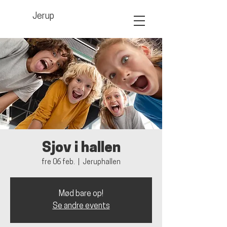
Jerup
Sjov i hallen
fre 06 feb.
  |  
Jeruphallen
Mød bare op!
Se andre events