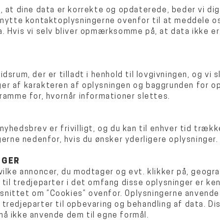
, at dine data er korrekte og opdaterede, beder vi di
enytte kontaktoplysningerne ovenfor til at meddele os
. Hvis vi selv bliver opmærksomme på, at data ikke er
dsrum, der er tilladt i henhold til lovgivningen, og vi
er af karakteren af oplysningen og baggrunden for op
sramme for, hvornår informationer slettes.
yhedsbrev er frivilligt, og du kan til enhver tid træ
gerne nedenfor, hvis du ønsker yderligere oplysninger.
NGER
vilke annoncer, du modtager og evt. klikker på, geogra
til tredjeparter i det omfang disse oplysninger er ken
afsnittet om ”Cookies” ovenfor. Oplysningerne anvende
tredjeparter til opbevaring og behandling af data. D
må ikke anvende dem til egne formål.