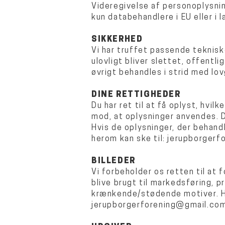
Videregivelse af personoplysning
kun databehandlere i EU eller i 
SIKKERHED
Vi har truffet passende teknisk
ulovligt bliver slettet, offentl
øvrigt behandles i strid med lov
DINE RETTIGHEDER
Du har ret til at få oplyst, hvi
mod, at oplysninger anvendes. D
Hvis de oplysninger, der behandl
herom kan ske til:
jerupborgerf
BILLEDER
Vi forbeholder os retten til at 
blive brugt til markedsføring, 
krænkende/stødende motiver. Hvi
jerupborgerforening@gmail.co