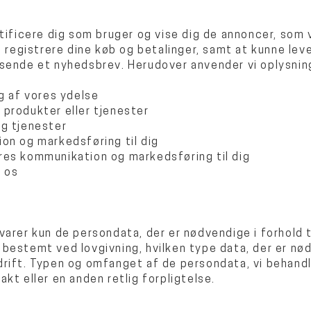
ntificere dig som bruger og vise dig de annoncer, som 
t registrere dine køb og betalinger, samt at kunne lev
msende et nyhedsbrev. Herudover anvender vi oplysning
ng af vores ydelse
 produkter eller tjenester
og tjenester
on og markedsføring til dig
res kommunikation og markedsføring til dig
l os
varer kun de persondata, der er nødvendige i forhold t
bestemt ved lovgivning, hvilken type data, der er nø
drift. Typen og omfanget af de persondata, vi behand
kt eller en anden retlig forpligtelse.