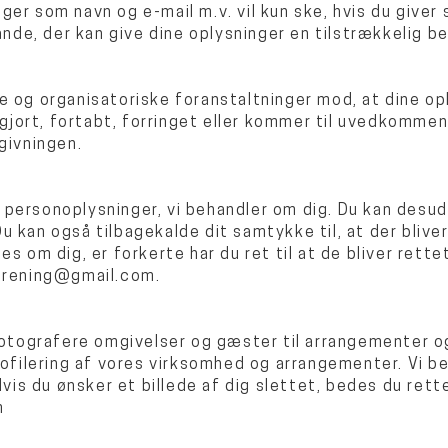
er som navn og e-mail m.v. vil kun ske, hvis du giver 
lande, der kan give dine oplysninger en tilstrækkelig b
e og organisatoriske foranstaltninger mod, at dine op
iggjort, fortabt, forringet eller kommer til uvedkomme
givningen.
lke personoplysninger, vi behandler om dig. Du kan desud
u kan også tilbagekalde dit samtykke til, at der blive
es om dig, er forkerte har du ret til at de bliver rett
orening@gmail.com
.
fotografere omgivelser og gæster til arrangementer og
profilering af vores virksomhed og arrangementer. Vi 
s du ønsker et billede af dig slettet, bedes du rette
m