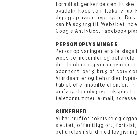
formål at genkende den, huske i
skadelig kode som f.eks. virus.
dig og optræde hyppigere. Du ka
kan få adgang til.
Websitet inde
Google Analytics, Facebook pixe
PERSONOPLYSNINGER
Personoplysninger er alle slags 
website indsamler og behandler 
du tilmelder dig vores nyhedsbre
abonnent, øvrig brug af services
Vi indsamler og behandler typis
tablet eller mobiltelefon, dit I
omfang du selv giver eksplicit 
telefonnummer, e-mail, adresse 
SIKKERHED
Vi har truffet tekniske og organ
slettet, offentliggjort, fortab
behandles i strid med lovgivnin