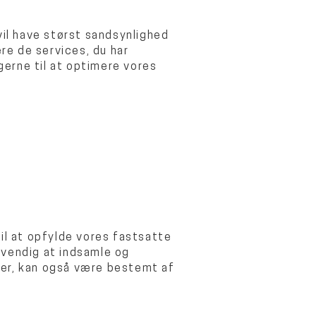
vil have størst sandsynlighed
ere de services, du har
erne til at optimere vores
il at opfylde vores fastsatte
dvendig at indsamle og
ler, kan også være bestemt af