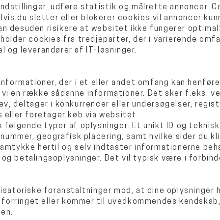
ndstillinger, udføre statistik og målrette annoncer. C
Hvis du sletter eller blokerer cookies vil annoncer kun
n desuden risikere at websitet ikke fungerer optimalt
holder cookies fra tredjeparter, der i varierende omf
l og leverandører af IT-løsninger.
informationer, der i et eller andet omfang kan henføre
vi en række sådanne informationer. Det sker f.eks. ved
v, deltager i konkurrencer eller undersøgelser, regist
 eller foretager køb via websitet.
k følgende typer af oplysninger: Et unikt ID og tekni
P-nummer, geografisk placering, samt hvilke sider du kli
samtykke hertil og selv indtaster informationerne be
og betalingsoplysninger. Det vil typisk være i forbin
isatoriske foranstaltninger mod, at dine oplysninger hæ
t, forringet eller kommer til uvedkommendes kendskab, 
gen.