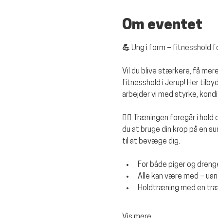
Om eventet
💪 Ung i form – fitnesshold 
Vil du blive stærkere, få m
fitnesshold i Jerup! Her tilb
arbejder vi med styrke, kondit
🏋️‍♂️ Træningen foregår i hold
du at bruge din krop på en s
til at bevæge dig.
For både piger og dreng
Alle kan være med – uan
Holdtræning med en træ
Vis mere