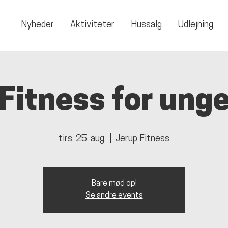
Nyheder
Aktiviteter
Hussalg
Udlejning
Fitness for ung
tirs. 25. aug.
  |  
Jerup Fitness
Bare mød op!
Se andre events