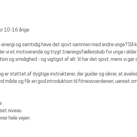
for 10-16 årige
ere energi og samtidig have det sjovt sammen med andre unge? Så 
yder vi et motiverende og trygt træningsfællesskab for unge i alder
ion og smidighed - og vigtigst af alt: Vi har det sjovt, mens vi gør 
 og er støttet af dygtige instruktører, der guider og sikrer, at øvelse
und måde og får en god introduktion til fitnessverdenen, uanset om
e
set niveau
ner hele vejen