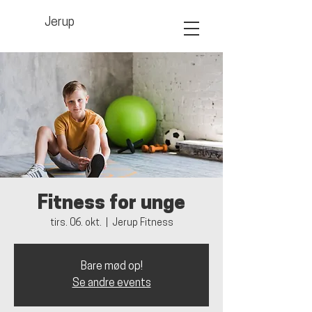
Jerup
Fitness for unge
tirs. 06. okt.
  |  
Jerup Fitness
Bare mød op!
Se andre events