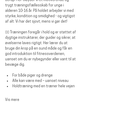
Jerup! Her tilbyder vi et motiverende og 
trygt træningsfællesskab for unge i 
alderen 10-16 år. På holdet arbejder vi med 
styrke, kondition og smidighed - og vigtigst 
af alt: Vi har det sjovt, mens vi gør det!
🏋️‍♂️ Træningen foregår i hold og er støttet af 
dygtige instruktører, der guider og sikrer, at 
øvelserne laves rigtigt. Her lærer du at 
bruge din krop på en sund måde og får en 
god introduktion til fitnessverdenen, 
uanset om du er nybegynder eller vant til at 
bevæge dig.
For både piger og drenge
Alle kan være med – uanset niveau
Holdtræning med en træner hele vejen
Vis mere