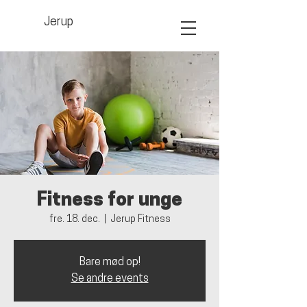
Jerup
Fitness for unge
fre. 18. dec.
  |  
Jerup Fitness
Bare mød op!
Se andre events