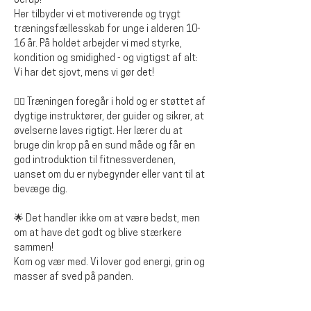
Jerup!
Her tilbyder vi et motiverende og trygt 
træningsfællesskab for unge i alderen 10-
16 år. På holdet arbejder vi med styrke, 
kondition og smidighed - og vigtigst af alt: 
Vi har det sjovt, mens vi gør det!
🏋️‍♂️ Træningen foregår i hold og er støttet af 
dygtige instruktører, der guider og sikrer, at 
øvelserne laves rigtigt. Her lærer du at 
bruge din krop på en sund måde og får en 
god introduktion til fitnessverdenen, 
uanset om du er nybegynder eller vant til at 
bevæge dig.
🌟 Det handler ikke om at være bedst, men 
om at have det godt og blive stærkere 
sammen!
Kom og vær med. Vi lover god energi, grin og 
masser af sved på panden.