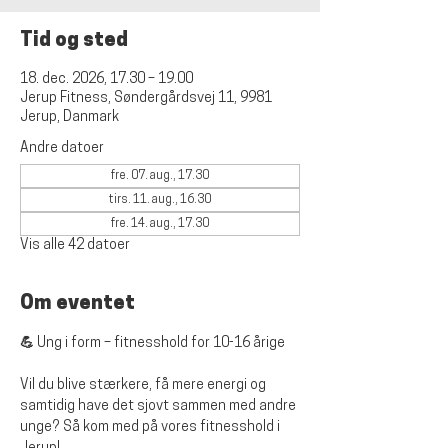
Tid og sted
18. dec. 2026, 17.30 – 19.00
Jerup Fitness, Søndergårdsvej 11, 9981
Jerup, Danmark
Andre datoer
fre. 07. aug., 17.30
tirs. 11. aug., 16.30
fre. 14. aug., 17.30
Vis alle 42 datoer
Om eventet
💪 Ung i form – fitnesshold for 10-16 årige
Vil du blive stærkere, få mere energi og 
samtidig have det sjovt sammen med andre 
unge? Så kom med på vores fitnesshold i 