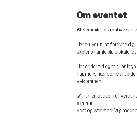
Om eventet
🎨 Keramik for kreative sjæle
Har du lyst til at fordybe di
skolens gamle sløjdlokale, e
Her er der tid og ro til at le
går, mens hænderne arbejder.
velkommen.
🖌️ Tag en pause fra hverda
samme.
Kom og vær med! Vi glæder os