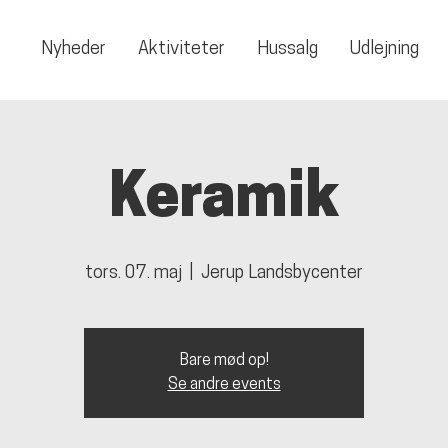
Nyheder
Aktiviteter
Hussalg
Udlejning
Keramik
tors. 07. maj
  |  
Jerup Landsbycenter
Bare mød op!
Se andre events