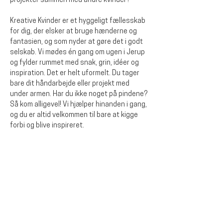
projekter sammen med andre kvinder?
Kreative Kvinder er et hyggeligt fællesskab 
for dig, der elsker at bruge hænderne og 
fantasien, og som nyder at gøre det i godt 
selskab. Vi mødes én gang om ugen i Jerup 
og fylder rummet med snak, grin, idéer og 
inspiration. Det er helt uformelt. Du tager 
bare dit håndarbejde eller projekt med 
under armen. Har du ikke noget på pindene? 
Så kom alligevel! Vi hjælper hinanden i gang, 
og du er altid velkommen til bare at kigge 
forbi og blive inspireret.
Del dette event