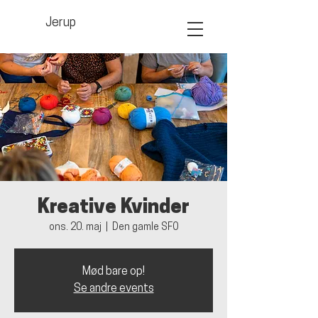
Jerup
Kreative Kvinder
ons. 20. maj
  |  
Den gamle SFO
Mød bare op!
Se andre events