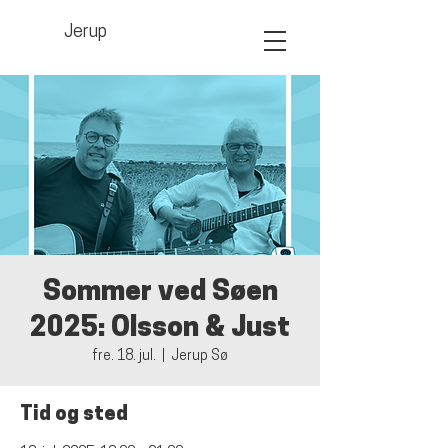
Jerup
Sommer ved Søen
2025: Olsson & Just
fre. 18. jul.
  |  
Jerup Sø
Tid og sted