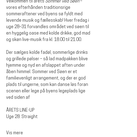
Velkommen til årets 
Sommer ved Søen
 – 
vores efterhånden traditionsrige 
sommeraftener ved byens sø fyldt med 
levende musik og fællesskab! Hver fredag i 
uge 28–31 forvandles området ved søen til 
en hyggelig oase med kolde drikke, god mad 
og skøn live-musik fra kl. 18.00 til 21.00.
Der sælges kolde fadøl, sommerlige drinks 
og grillede pølser – så lad madpakken blive 
hjemme og nyd en afslappet aften under 
åben himmel. Sommer ved Søen er et 
familievenligt arrangement, og der er god 
plads til ungerne, som kan danse løs foran 
scenen eller lege på byens legeplads lige 
ved siden af
ÅRETS LINE-UP
Uge 28: Straight
Vis mere