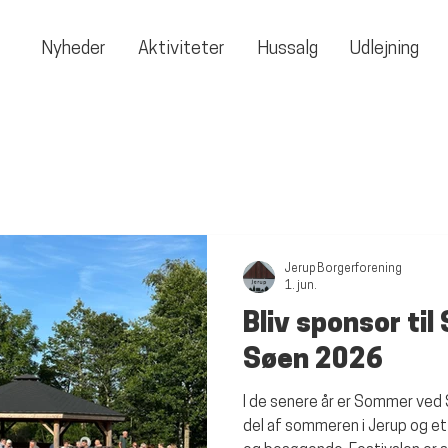
Nyheder
Aktiviteter
Hussalg
Udlejning
Jerup Borgerforening
1. jun.
Bliv sponsor ti
Søen 2026
I de senere år er Sommer ved S
del af sommeren i Jerup og et