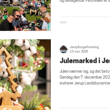
og besøgende. Festivalen er sk
finansieret gennem borgerfo
og det er vi enormt stolte af.
opbakning ønsker vi også at u
arrangementet, så vi fortsat 
bidrage til det lokale fællesska
områdets virksomheder
Jerup Borgerforening
13. nov. 2025
Julemarked i Je
Julen nærmer sig, og det betyd
Søndag den 7. december 2025 
inviterer Jerup Landsbycenter
familievenligt julemarked fyld
aktiviteter og fællesskab for
Indendørs juletræssalg – med g
æbleskiver, vafler, saft, gløg