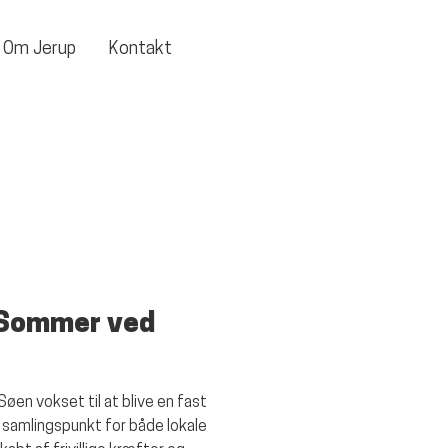
Om Jerup
Kontakt
l Sommer ved
øen vokset til at blive en fast
 samlingspunkt for både lokale