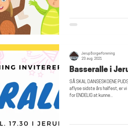
Jerup Borgerforening
23. aug. 2021
Basseralle i Je
SÅ SKAL DANSESKOENE PUDSES
aflyse sidste års halfest, er v
for ENDELIG at kunne...