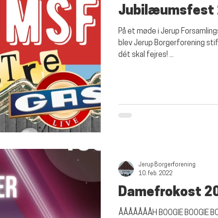
Jubilæumsfest
På et møde i Jerup Forsamlin
blev Jerup Borgerforening stift
dét skal fejres! ...
Jerup Borgerforening
10. feb. 2022
Damefrokost 2
ÅÅÅÅÅÅÅH BOOGIE BOOGIE BO