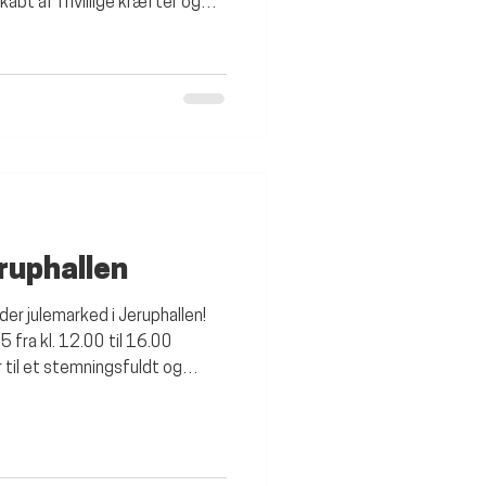
abt af frivillige kræfter og
reningens medlemsindtægter,
 ​ Men i takt med den stigende
dvikle og styrke
kan skabe gode oplevelser og
b. Derfor inviterer vi nu
ruphallen
er julemarked i Jeruphallen!
fra kl. 12.00 til 16.00
 til et stemningsfuldt og
t med traditioner, hyggelige
 store og små. På programmet:
ratis levering i Jerup Salg af
g og kaffe Dans om juletræet