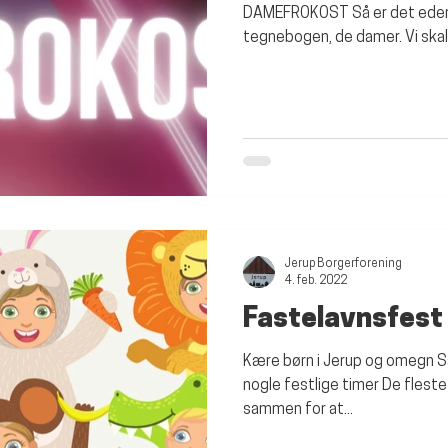
DAMEFROKOST Så er det ede
tegnebogen, de damer. Vi skal til
Jerup Borgerforening
4. feb. 2022
Fastelavnsfest
Kære børn i Jerup og omegn Så er
nogle festlige timer De fleste
sammen for at...