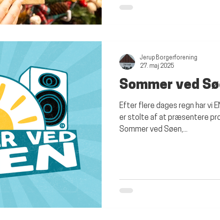
og besøg af julemanden med go
12 år Kreativt vær
Jerup Borgerforening
27. maj 2025
Sommer ved Sø
Efter flere dages regn har vi EN
er stolte af at præsentere p
Sommer ved Søen,...