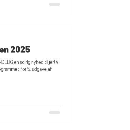
dteposer til alle børn under
en 2025
DELIG en solrig nyhed til jer! Vi
rogrammet for 5. udgave af