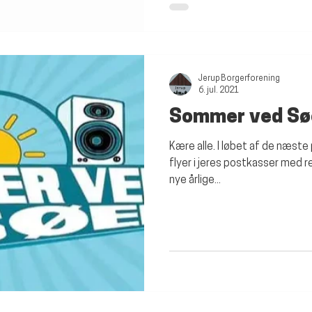
Jerup Borgerforening
6. jul. 2021
Sommer ved Sø
Kære alle. I løbet af de næste p
flyer i jeres postkasser med 
nye årlige...