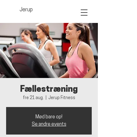
Jerup
Fællestræning
fre 21 aug.
  |  
Jerup Fitness
Mød bare op!
Se andre events