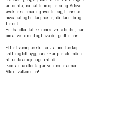
kroppen i gang og humøret i top. Træningen 
er for alle, uanset form og erfaring. Vi laver 
øvelser sammen og hver for sig, tilpasser 
niveauet og holder pauser, når der er brug 
for det.
Her handler det ikke om at være bedst, men 
om at være med og have det godt imens. 
Efter træningen slutter vi af med en kop 
kaffe og lidt hyggesnak - en perfekt måde 
at runde arbejdsugen af på.
 Kom alene eller tag en ven under armen. 
Alle er velkommen!
Dela detta evenemang