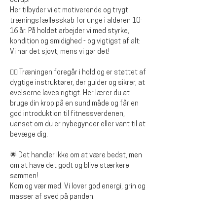
Jerup!
Her tilbyder vi et motiverende og trygt 
træningsfællesskab for unge i alderen 10-
16 år. På holdet arbejder vi med styrke, 
kondition og smidighed - og vigtigst af alt: 
Vi har det sjovt, mens vi gør det!
🏋️‍♂️ Træningen foregår i hold og er støttet af 
dygtige instruktører, der guider og sikrer, at 
øvelserne laves rigtigt. Her lærer du at 
bruge din krop på en sund måde og får en 
god introduktion til fitnessverdenen, 
uanset om du er nybegynder eller vant til at 
bevæge dig.
🌟 Det handler ikke om at være bedst, men 
om at have det godt og blive stærkere 
sammen!
Kom og vær med. Vi lover god energi, grin og 
masser af sved på panden.