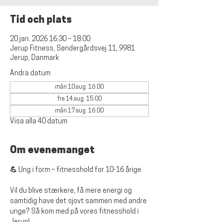
Tid och plats
20 jan. 2026 16:30 – 18:00
Jerup Fitness, Søndergårdsvej 11, 9981
Jerup, Danmark
Andra datum
mån 10 aug. 16:00
fre 14 aug. 15:00
mån 17 aug. 16:00
Visa alla 40 datum
Om evenemanget
💪 Ung i form – fitnesshold for 10-16 årige
Vil du blive stærkere, få mere energi og 
samtidig have det sjovt sammen med andre 
unge? Så kom med på vores fitnesshold i 