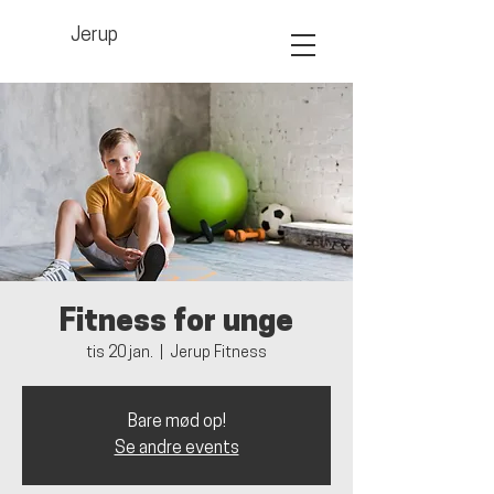
Jerup
Fitness for unge
tis 20 jan.
  |  
Jerup Fitness
Bare mød op!
Se andre events