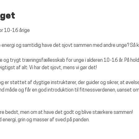
get
for 10-16 årige
ere energi og samtidig have det sjovt sammen med andre unge? Så 
e og trygt træningsfællesskab for unge i alderen 10-16 år. På hold
gtigst af alt: Vi har det sjovt, mens vi gør det!
 og er støttet af dygtige instruktører, der guider og sikrer, at øvelse
und måde og får en god introduktion til fitnessverdenen, uanset om
ære bedst, men om at have det godt og blive stærkere sammen!
 energi, grin og masser af sved på panden.