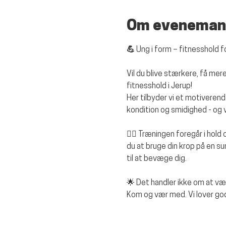
Om eveneman
💪 Ung i form – fitnesshold 
Vil du blive stærkere, få m
fitnesshold i Jerup!
Her tilbyder vi et motiverend
kondition og smidighed - og vi
🏋️‍♂️ Træningen foregår i hold
du at bruge din krop på en s
til at bevæge dig.
🌟 Det handler ikke om at v
Kom og vær med. Vi lover god