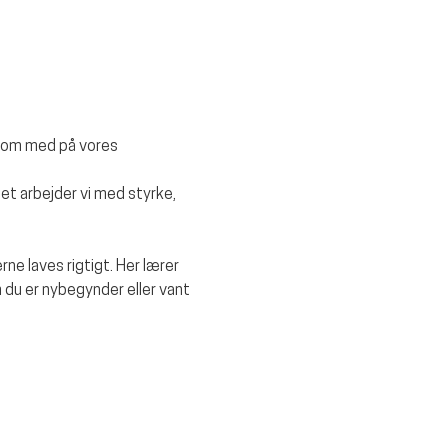
kom med på vores 
et arbejder vi med styrke, 
rne laves rigtigt. Her lærer 
 du er nybegynder eller vant 