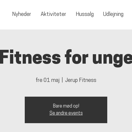
Nyheder
Aktiviteter
Hussalg
Udlejning
Fitness for ung
fre 01 maj
  |  
Jerup Fitness
Bare mød op!
Se andre events