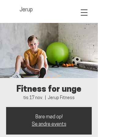
Jerup
Fitness for unge
tis 17 nov.
  |  
Jerup Fitness
Bare mød op!
Se andre events