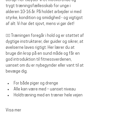
Jerup! Her tilbyder vi et motiverende og 
trygt træningsfællesskab for unge i 
alderen 10-16 år. På holdet arbejder vi med 
styrke, kondition og smidighed - og vigtigst 
af alt: Vi har det sjovt, mens vi gør det!
🏋️‍♂️ Træningen foregår i hold og er støttet af 
dygtige instruktører, der guider og sikrer, at 
øvelserne laves rigtigt. Her lærer du at 
bruge din krop på en sund måde og får en 
god introduktion til fitnessverdenen, 
uanset om du er nybegynder eller vant til at 
bevæge dig.
For både piger og drenge
Alle kan være med – uanset niveau
Holdtræning med en træner hele vejen
Visa mer