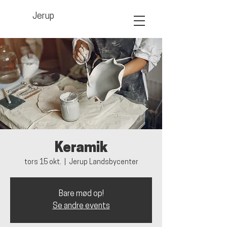
Jerup
Keramik
tors 15 okt.
  |  
Jerup Landsbycenter
Bare mød op!
Se andre events