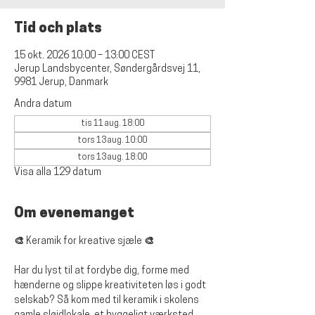
Tid och plats
15 okt. 2026 10:00 – 13:00 CEST
Jerup Landsbycenter, Søndergårdsvej 11,
9981 Jerup, Danmark
Andra datum
tis 11 aug. 18:00
tors 13 aug. 10:00
tors 13 aug. 18:00
Visa alla 129 datum
Om evenemanget
🎨 Keramik for kreative sjæle 🎨
Har du lyst til at fordybe dig, forme med 
hænderne og slippe kreativiteten løs i godt 
selskab? Så kom med til keramik i skolens 