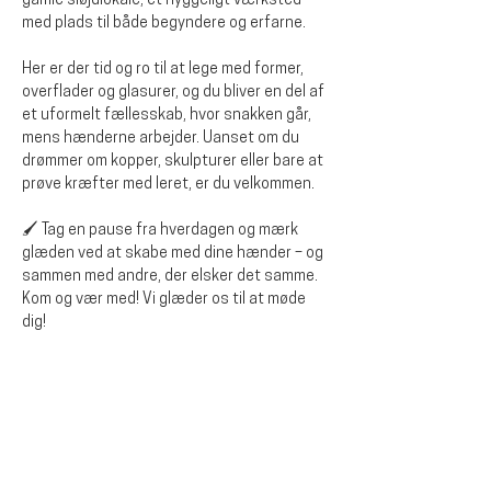
gamle sløjdlokale, et hyggeligt værksted 
med plads til både begyndere og erfarne.
Her er der tid og ro til at lege med former, 
overflader og glasurer, og du bliver en del af 
et uformelt fællesskab, hvor snakken går, 
mens hænderne arbejder. Uanset om du 
drømmer om kopper, skulpturer eller bare at 
prøve kræfter med leret, er du velkommen.
🖌️ Tag en pause fra hverdagen og mærk 
glæden ved at skabe med dine hænder – og 
sammen med andre, der elsker det samme.
Kom og vær med! Vi glæder os til at møde 
dig!
Dela detta evenemang