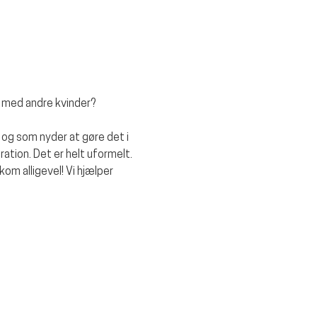
en med andre kvinder?
 og som nyder at gøre det i 
ation. Det er helt uformelt. 
om alligevel! Vi hjælper 