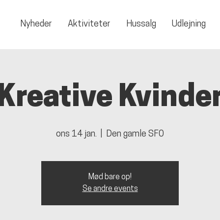
Nyheder
Aktiviteter
Hussalg
Udlejning
Kreative Kvinde
ons 14 jan.
  |  
Den gamle SFO
Mød bare op!
Se andre events