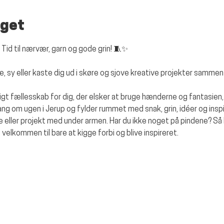
get
 Tid til nærvær, garn og gode grin!
 🧵✨
ækle, sy eller kaste dig ud i skøre og sjove kreative projekter samm
igt fællesskab for dig, der elsker at bruge hænderne og fantasien,
g om ugen i Jerup og fylder rummet med snak, grin, idéer og inspir
 eller projekt med under armen. Har du ikke noget på pindene? Så k
d velkommen til bare at kigge forbi og blive inspireret.