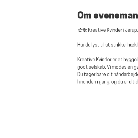
Om eveneman
🎨🧶 
Kreative Kvinder i Jerup.
Har du lyst til at strikke, h
Kreative Kvinder er et hyggel
godt selskab. Vi mødes én gan
Du tager bare dit håndarbejde
hinanden i gang, og du er alti