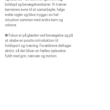
boldspil og bevægelsesbaner. Vi træner 
børnenes evne til at samarbejde, følge 
enkle regler og blive trygge i en hal-
situation sammen med andre børn og 
voksne.
⚽ Fokus er på glæden ved bevægelse og på 
at skabe en positiv introduktion til 
holdsport og træning. Forældrene deltager 
aktivt, så det bliver en fælles oplevelse 
fyldt med grin, nærvær og motion.
Dela detta evenemang