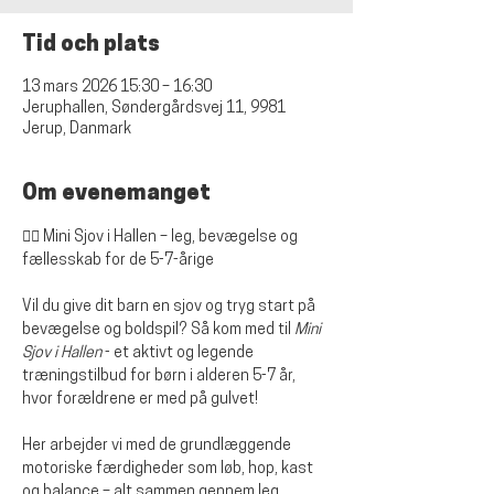
Tid och plats
13 mars 2026 15:30 – 16:30
Jeruphallen, Søndergårdsvej 11, 9981
Jerup, Danmark
Om evenemanget
🤸‍♀️ Mini Sjov i Hallen – leg, bevægelse og 
fællesskab for de 5-7-årige
Vil du give dit barn en sjov og tryg start på 
bevægelse og boldspil? Så kom med til 
Mini 
Sjov i Hallen
 - et aktivt og legende 
træningstilbud for børn i alderen 5-7 år, 
hvor forældrene er med på gulvet!
Her arbejder vi med de grundlæggende 
motoriske færdigheder som løb, hop, kast 
og balance – alt sammen gennem leg, 