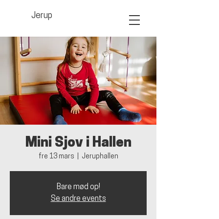
Jerup
Mini Sjov i Hallen
fre 13 mars
  |  
Jeruphallen
Bare mød op!
Se andre events