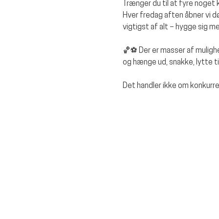
Trænger du til at fyre noget 
Hver fredag aften åbner vi døre
vigtigst af alt – hygge sig 
🏀⚽ Der er masser af mulighe
og hænge ud, snakke, lytte t
Det handler ikke om konkurr