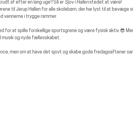
krudt af efter en lang uge? Så er 
Sjov i Hallen
 stedet at være!
ne til Jerup Hallen for alle skolebørn, der har lyst til at bevæge sig
med vennerne i trygge rammer.
d for at spille forskellige sportsgrene og være fysisk aktiv.😎 
il musik og nyde fællesskabet.
ence, men om at have det sjovt og skabe gode fredagsaftener s