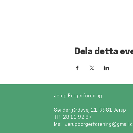
Dela detta e
Jerup Borgerforening
Søndergårdsvej 11, 9981 Jerup
Tlf: 28 11 92 87
Mail:
Jerupborgerforening@gmail.