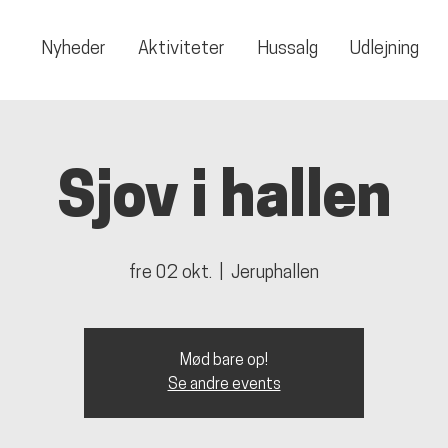
Nyheder
Aktiviteter
Hussalg
Udlejning
Sjov i hallen
fre 02 okt.
  |  
Jeruphallen
Mød bare op!
Se andre events