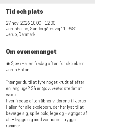
Tid och plats
27 nov. 2026 10:00 – 12:00
Jeruphallen, Søndergårdsvej 11, 9981
Jerup, Danmark
Om evenemanget
🔥 Sjov i Hallen fredag aften for skolebørn i 
Jerup Hallen
Trænger du til at fyre noget krudt af efter 
en lang uge? Så er 
Sjov i Hallen
 stedet at 
være!
Hver fredag aften åbner vi dørene til Jerup 
Hallen for alle skolebørn, der har lyst til at 
bevæge sig, spille bold, lege og – vigtigst af 
alt – hygge sig med vennerne i trygge 
rammer.