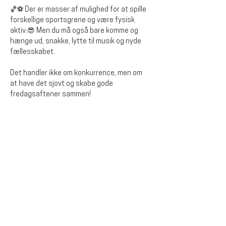
🏀⚽ Der er masser af mulighed for at spille 
forskellige sportsgrene og være fysisk 
aktiv.😎 Men du må også bare komme og 
hænge ud, snakke, lytte til musik og nyde 
fællesskabet.
Det handler ikke om konkurrence, men om 
at have det sjovt og skabe gode 
fredagsaftener sammen!
Dela detta evenemang