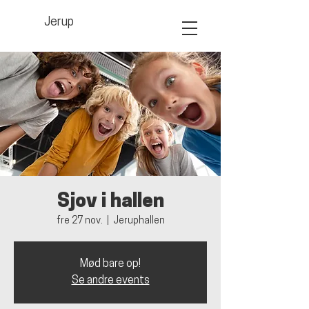
Jerup
Sjov i hallen
fre 27 nov.
  |  
Jeruphallen
Mød bare op!
Se andre events