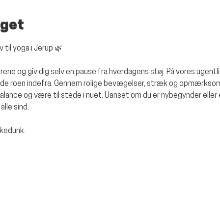
get
 til yoga i Jerup
 🌿
ene og giv dig selv en pause fra hverdagens støj. På vores ugentlig
inde roen indefra. Gennem rolige bevægelser, stræk og opmærksom v
alance og være til stede i nuet. Uanset om du er nybegynder eller 
alle sind.
kkedunk.