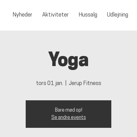
Nyheder
Aktiviteter
Hussalg
Udlejning
Yoga
tors 01 jan.
  |  
Jerup Fitness
Bare mød op!
Se andre events