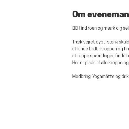
Om eveneman
🧘‍♀️ 
Find roen og mærk dig selv
Træk vejret dybt, sænk skuldr
at lande blidt i kroppen og f
at slippe spændinger, finde b
Her er plads til alle kroppe og 
Medbring: Yogamåtte og dri