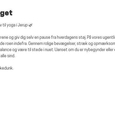
get
 til yoga i Jerup
 🌿
ene og giv dig selv en pause fra hverdagens støj. På vores ugentlig
inde roen indefra. Gennem rolige bevægelser, stræk og opmærksom v
alance og være til stede i nuet. Uanset om du er nybegynder eller 
alle sind.
kkedunk.