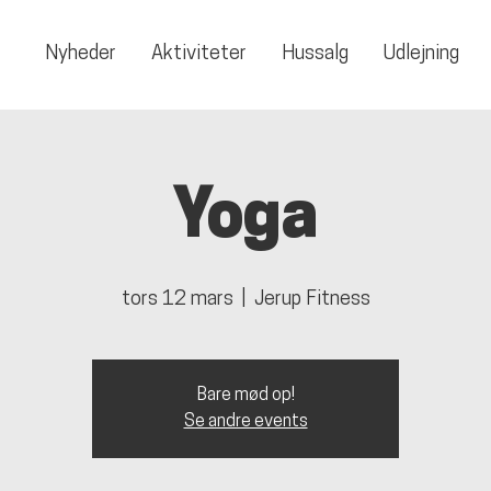
Nyheder
Aktiviteter
Hussalg
Udlejning
Yoga
tors 12 mars
  |  
Jerup Fitness
Bare mød op!
Se andre events