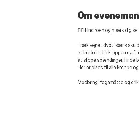
Om eveneman
🧘‍♀️ 
Find roen og mærk dig selv
Træk vejret dybt, sænk skuldr
at lande blidt i kroppen og f
at slippe spændinger, finde b
Her er plads til alle kroppe og 
Medbring: Yogamåtte og dri