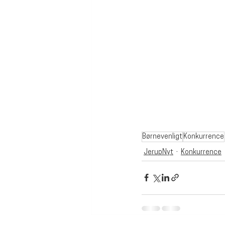
Børnevenligt
Konkurrence
JerupNyt
Konkurrence