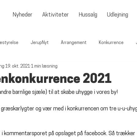
Nyheder
Aktiviteter
Hussalg
Udlejning
estyrelse
JerupNyt
Arrangement
Konkurrence
ing
19. okt. 2021
1 min læsning
enkonkurrence 2021
andre barnlige sjæle) til at skabe uhygge i vores by! 
es græskarlygter og vær med i konkurrencen om tre u-u-uhyg
d i kommentarsporet på opslaget på facebook. Så trækker 